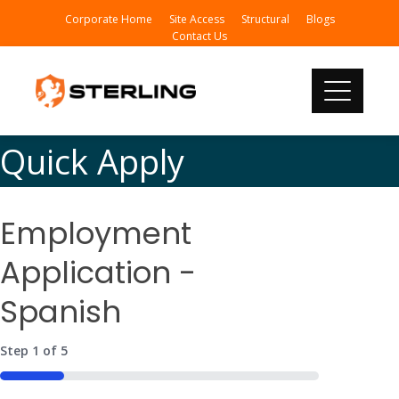
Corporate Home
Site Access
Structural
Blogs
Contact Us
Quick Apply
Employment
Application -
Spanish
Step
1
of
5
20%